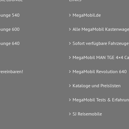
ounge 540
MegaMobil.de
ounge 600
Alle MegaMobil Kastenwag
ounge 640
Sofort verfügbare Fahrzeuge
MegaMobil MAN TGE 4×4 C
vereinbaren!
MegaMobil Revolution 640
Kataloge und Preislisten
MegaMobil Tests & Erfahru
SJ Reisemobile