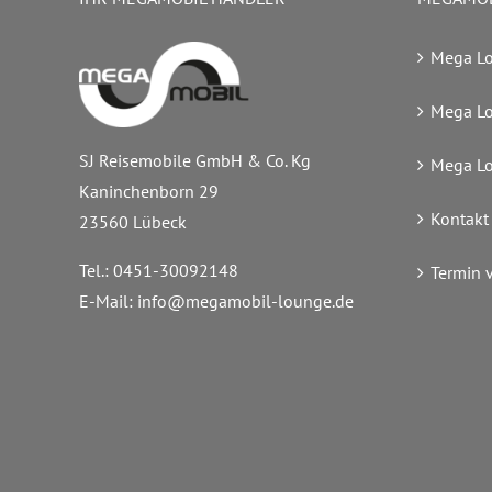
Mega L
Mega L
SJ Reisemobile GmbH & Co. Kg
Mega L
Kaninchenborn 29
Kontakt
23560 Lübeck
Tel.: 0451-30092148
Termin 
E-Mail:
info@megamobil-lounge.de